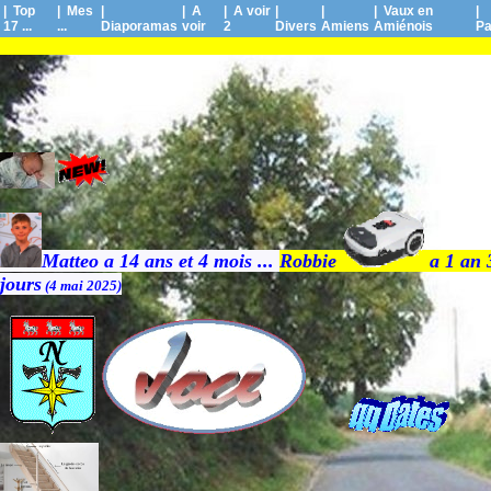
| Top
| Mes
|
| A
| A voir
|
|
| Vaux en
|
17 ...
...
Diaporamas
voir
2
Divers
Amiens
Amiénois
Pa
Matteo a 14 ans et 4 mois ...
Robbie
a 1 an 
jours
(4 mai 2025)